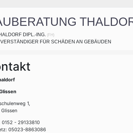
AUBERATUNG THALDO
HALDORF DIPL.-ING.
(FH)
VERSTÄNDIGER FÜR SCHÄDEN AN GEBÄUDEN
ntakt
erspringen
haldorf
Glissen
chulenweg 1,
 Glissen
: 0152 - 29133810
etz: 05023-8863086