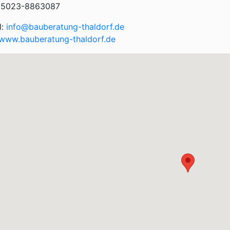
05023-8863087
l:
info@bauberatung-thaldorf.de
www.bauberatung-thaldorf.de