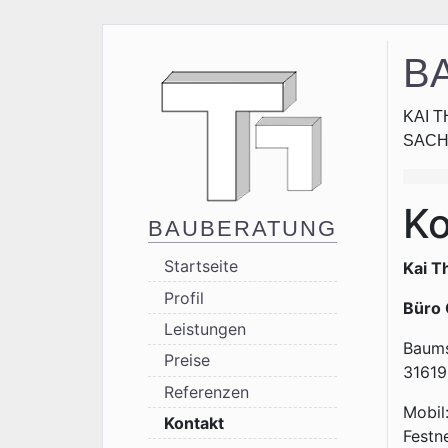
B
KAI T
SACH
Ko
Navigation üb
BAUBERATUNG
Startseite
Kai T
Profil
Büro 
Leistungen
Baums
Preise
31619
Referenzen
Mobil
Kontakt
Festn