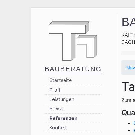
B
KAI T
SACH
Navigation üb
Nav
BAUBERATUNG
Startseite
Ta
Profil
Leistungen
Zum a
Preise
Qua
Referenzen
Kontakt